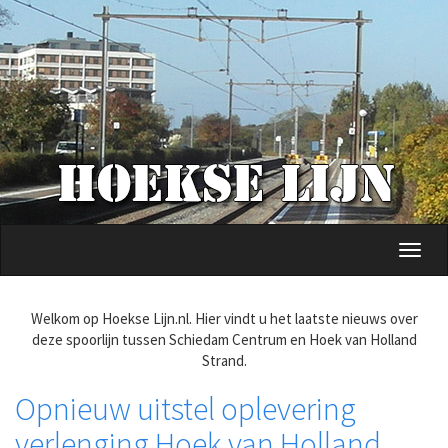
Overslaan
en
naar
de
inhoud
gaan
Navig
wisse
Welkom op Hoekse Lijn.nl. Hier vindt u het laatste nieuws over
deze spoorlijn tussen Schiedam Centrum en Hoek van Holland
Strand.
Opnieuw uitstel oplevering
verlenging Hoek van Holland