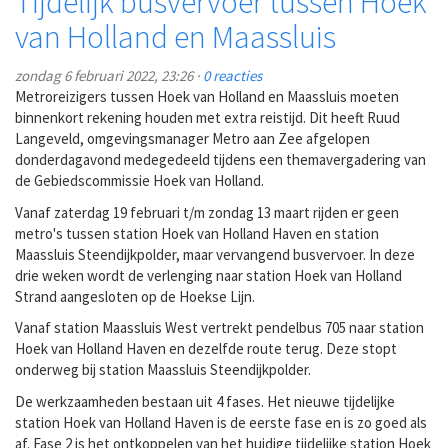
Tijdelijk busvervoer tussen Hoek
van Holland en Maassluis
zondag 6 februari 2022, 23:26 ·
0 reacties
Metroreizigers tussen Hoek van Holland en Maassluis moeten
binnenkort rekening houden met extra reistijd. Dit heeft Ruud
Langeveld, omgevingsmanager Metro aan Zee afgelopen
donderdagavond medegedeeld tijdens een themavergadering van
de Gebiedscommissie Hoek van Holland.
Vanaf zaterdag 19 februari t/m zondag 13 maart rijden er geen
metro's tussen station Hoek van Holland Haven en station
Maassluis Steendijkpolder, maar vervangend busvervoer. In deze
drie weken wordt de verlenging naar station Hoek van Holland
Strand aangesloten op de Hoekse Lijn.
Vanaf station Maassluis West vertrekt pendelbus 705 naar station
Hoek van Holland Haven en dezelfde route terug. Deze stopt
onderweg bij station Maassluis Steendijkpolder.
De werkzaamheden bestaan uit 4 fases. Het nieuwe tijdelijke
station Hoek van Holland Haven is de eerste fase en is zo goed als
af. Fase 2 is het ontkoppelen van het huidige tijdelijke station Hoek