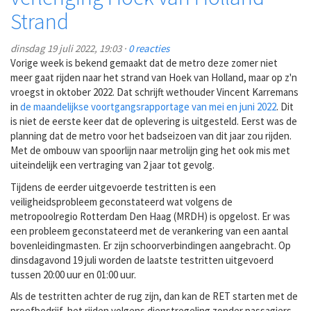
Strand
dinsdag 19 juli 2022, 19:03 ·
0 reacties
Vorige week is bekend gemaakt dat de metro deze zomer niet
meer gaat rijden naar het strand van Hoek van Holland, maar op z'n
vroegst in oktober 2022. Dat schrijft wethouder Vincent Karremans
in
de maandelijkse voortgangsrapportage van mei en juni 2022
. Dit
is niet de eerste keer dat de oplevering is uitgesteld. Eerst was de
planning dat de metro voor het badseizoen van dit jaar zou rijden.
Met de ombouw van spoorlijn naar metrolijn ging het ook mis met
uiteindelijk een vertraging van 2 jaar tot gevolg.
Tijdens de eerder uitgevoerde testritten is een
veiligheidsprobleem geconstateerd wat volgens de
metropoolregio Rotterdam Den Haag (MRDH) is opgelost. Er was
een probleem geconstateerd met de verankering van een aantal
bovenleidingmasten. Er zijn schoorverbindingen aangebracht. Op
dinsdagavond 19 juli worden de laatste testritten uitgevoerd
tussen 20:00 uur en 01:00 uur.
Als de testritten achter de rug zijn, dan kan de RET starten met de
proefbedrijf, het rijden volgens dienstregeling zonder passagiers.