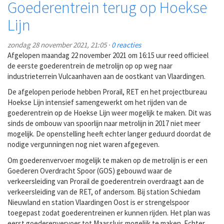
Goederentrein terug op Hoekse
Lijn
zondag 28 november 2021, 21:05 ·
0 reacties
Afgelopen maandag 22 november 2021 om 16:15 uur reed officieel
de eerste goederentrein de metrolijn op op weg naar
industrieterrein Vulcaanhaven aan de oostkant van Vlaardingen.
De afgelopen periode hebben Prorail, RET en het projectbureau
Hoekse Lijn intensief samengewerkt om het rijden van de
goederentrein op de Hoekse Lijn weer mogelijk te maken. Dit was
sinds de ombouw van spoorlijn naar metrolijn in 2017 niet meer
mogelijk. De openstelling heeft echter langer geduurd doordat de
nodige vergunningen nog niet waren afgegeven.
Om goederenvervoer mogelijk te maken op de metrolijn is er een
Goederen Overdracht Spoor (GOS) gebouwd waar de
verkeersleiding van Prorail de goederentrein overdraagt aan de
verkeersleiding van de RET, of andersom. Bij station Schiedam
Nieuwland en station Vlaardingen Oost is er strengelspoor
toegepast zodat goederentreinen er kunnen rijden. Het plan was
eerst goederenvervoer tot Maassluis mogelijk te maken. Echter