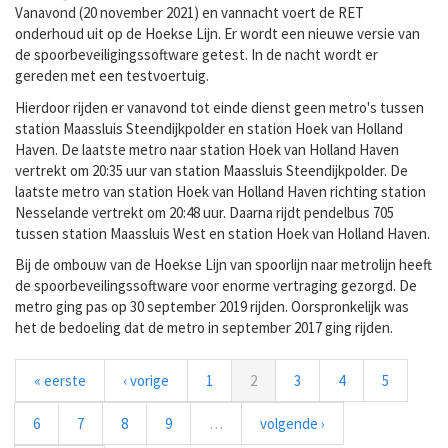
Vanavond (20 november 2021) en vannacht voert de RET
onderhoud uit op de Hoekse Lijn. Er wordt een nieuwe versie van
de spoorbeveiligingssoftware getest. In de nacht wordt er
gereden met een testvoertuig.
Hierdoor rijden er vanavond tot einde dienst geen metro's tussen
station Maassluis Steendijkpolder en station Hoek van Holland
Haven. De laatste metro naar station Hoek van Holland Haven
vertrekt om 20:35 uur van station Maassluis Steendijkpolder. De
laatste metro van station Hoek van Holland Haven richting station
Nesselande vertrekt om 20:48 uur. Daarna rijdt pendelbus 705
tussen station Maassluis West en station Hoek van Holland Haven.
Bij de ombouw van de Hoekse Lijn van spoorlijn naar metrolijn heeft
de spoorbeveilingssoftware voor enorme vertraging gezorgd. De
metro ging pas op 30 september 2019 rijden. Oorspronkelijk was
het de bedoeling dat de metro in september 2017 ging rijden.
« eerste
‹ vorige
1
2
3
4
5
6
7
8
9
…
volgende ›