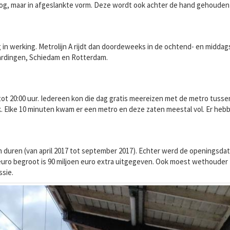
 nog, maar in afgeslankte vorm. Deze wordt ook achter de hand gehoude
ng in werking. Metrolijn A rijdt dan doordeweeks in de ochtend- en midd
aardingen, Schiedam en Rotterdam.
tot 20:00 uur. Iedereen kon die dag gratis meereizen met de metro tus
. Elke 10 minuten kwam er een metro en deze zaten meestal vol. Er heb
duren (van april 2017 tot september 2017). Echter werd de openingsdat
euro begroot is 90 miljoen euro extra uitgegeven. Ook moest wethouder 
sie.