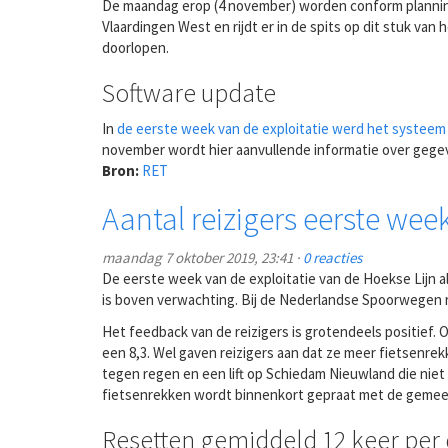
De maandag erop (4 november) worden conform planning d
Vlaardingen West en rijdt er in de spits op dit stuk va
doorlopen.
Software update
In
de eerste week van de exploitatie werd het systeem
november wordt hier aanvullende informatie over gege
Bron:
RET
Aantal reizigers eerste w
maandag 7 oktober 2019, 23:41 ·
0 reacties
De eerste week van de exploitatie van de Hoekse Lijn 
is boven verwachting. Bij de Nederlandse Spoorwegen r
Het feedback van de reizigers is grotendeels positief
een 8,3. Wel gaven reizigers aan dat ze meer fietsenrek
tegen regen en een lift op Schiedam Nieuwland die niet 
fietsenrekken wordt binnenkort gepraat met de gemee
Resetten gemiddeld 12 keer per