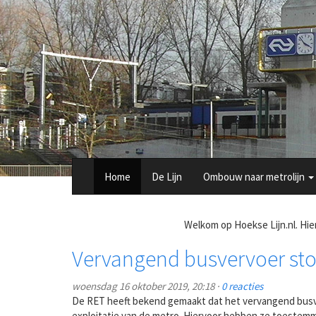
Overslaan
en
naar
de
inhoud
gaan
Home
De Lijn
Ombouw naar metrolijn
Welkom op Hoekse Lijn.nl. Hie
Vervangend busvervoer sto
woensdag 16 oktober 2019, 20:18 ·
0 reacties
De RET heeft bekend gemaakt dat het vervangend busver
exploitatie van de metro. Hiervoor hebben ze toeste