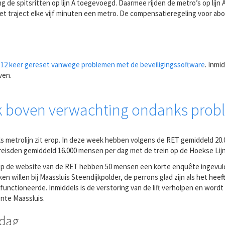
e spitsritten op lijn A toegevoegd. Daarmee rijden de metro’s op lijn A
n het traject elke vijf minuten een metro. De compensatieregeling voor ab
 12 keer gereset vanwege problemen met de beveiligingssoftware
. Inmi
ven.
eek boven verwachting ondanks prob
als metrolijn zit erop. In deze week hebben volgens de RET gemiddeld 2
eisden gemiddeld 16.000 mensen per dag met de trein op de Hoekse Lijn
. Op de website van de RET hebben 50 mensen een korte enquête ingevu
ken willen bij Maassluis Steendijkpolder, de perrons glad zijn als het h
functioneerde. Inmiddels is de verstoring van de lift verholpen en word
nte Maassluis.
 dag