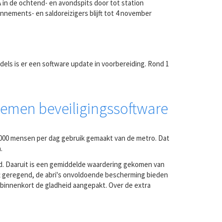
 in de ochtend- en avondspits door tot station
onnements- en saldoreizigers blijft tot 4 november
ddels is er een software update in voorbereiding. Rond 1
lemen beveiligingssoftware
0.000 mensen per dag gebruik gemaakt van de metro. Dat
.
ld. Daaruit is een gemiddelde waardering gekomen van
eeft geregend, de abri's onvoldoende bescherming bieden
t binnenkort de gladheid aangepakt. Over de extra