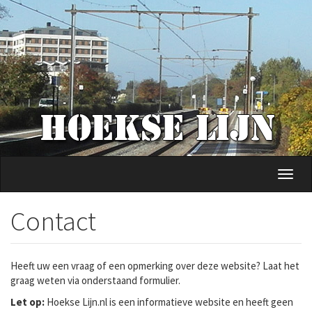
Overslaan
en
naar
de
inhoud
gaan
Navig
wisse
Contact
Heeft uw een vraag of een opmerking over deze website? Laat het
graag weten via onderstaand formulier.
Let op:
Hoekse Lijn.nl is een informatieve website en heeft geen