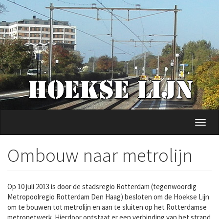
Overslaan
en
naar
de
inhoud
gaan
Navig
wisse
Ombouw naar metrolijn
Op 10 juli 2013 is door de stadsregio Rotterdam (tegenwoordig
Metropoolregio Rotterdam Den Haag) besloten om de Hoekse Lijn
om te bouwen tot metrolijn en aan te sluiten op het Rotterdamse
metronetwerk. Hierdoor ontstaat er een verbinding van het strand