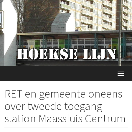
Overslaan
en
naar
de
inhoud
gaan
Navig
wisse
RET en gemeente oneens
over tweede toegang
station Maassluis Centrum