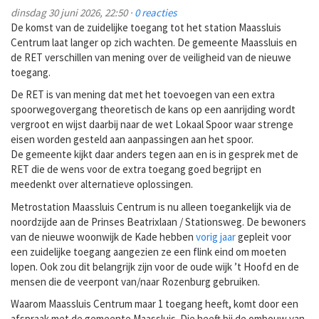
dinsdag 30 juni 2026, 22:50 ·
0 reacties
De komst van de zuidelijke toegang tot het station Maassluis
Centrum laat langer op zich wachten. De gemeente Maassluis en
de RET verschillen van mening over de veiligheid van de nieuwe
toegang.
De RET is van mening dat met het toevoegen van een extra
spoorwegovergang theoretisch de kans op een aanrijding wordt
vergroot en wijst daarbij naar de wet Lokaal Spoor waar strenge
eisen worden gesteld aan aanpassingen aan het spoor.
De gemeente kijkt daar anders tegen aan en is in gesprek met de
RET die de wens voor de extra toegang goed begrijpt en
meedenkt over alternatieve oplossingen.
Metrostation Maassluis Centrum is nu alleen toegankelijk via de
noordzijde aan de Prinses Beatrixlaan / Stationsweg. De bewoners
van de nieuwe woonwijk de Kade hebben
vorig jaar
gepleit voor
een zuidelijke toegang aangezien ze een flink eind om moeten
lopen. Ook zou dit belangrijk zijn voor de oude wijk ’t Hoofd en de
mensen die de veerpont van/naar Rozenburg gebruiken.
Waarom Maassluis Centrum maar 1 toegang heeft, komt door een
afspraak met de gemeente Maassluis. Die heeft bij de ombouw van