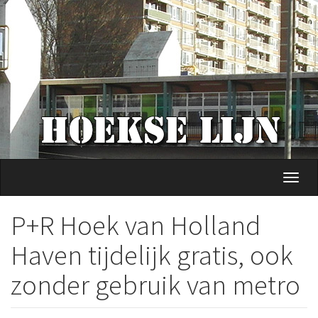
Overslaan
en
naar
de
inhoud
gaan
Navig
wisse
P+R Hoek van Holland
Haven tijdelijk gratis, ook
zonder gebruik van metro