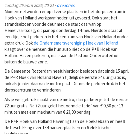
zondag 26 april 2026, 20:21 ·
0 reacties
Momenteel worden er op diverse plaatsen in het dorpscentrum in
Hoek van Holland werkzaamheden uitgevoerd. Ook staat het
strandseizoen voor de deur met de start daarvan op
Hemelvaartsdag, dit jaar op donderdag 14 mei. Hierdoor staat al
een tijdje het parkeren in het centrum van Hoek van Holland onder
extra druk. Ook
de Ondernemersvereniging Hoek van Holland
klaagt over de mensen die hun auto niet op de P+R Hoek van
Holland Haven parkeren, maar aan de Pastoor Onderwaterhof
buiten de blauwe zone.
De Gemeente Rotterdam heeft hierdoor besloten dat sinds 15 april
de P+R Hoek van Holland Haven tijdelijk de eerste 24 uur gratis is,
ook als je niet daarna de metro pakt. Dit om de parkeerdruk in het
dorpscentrum te verminderen.
Als je wel gebruik maakt van de metro, dan parkeer je tot de eerste
72 uur gratis. Na 72 uur geldt het normale tarief van € 0,50 per 13
minuten met een maximum van € 23,00 per dag.
De P+R Hoek van Holland Haven ligt aan de Hoeksebaan en heeft
de beschikking over 134 parkeerplaatsen en 6 elektrische
laadplaatsen.