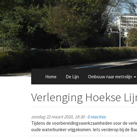
Overslaan
en
naar
de
inhoud
gaan
Home
De Lijn
Ombouw naar metrolijn
Verlenging Hoekse Lij
zondag 22 maart 2020, 18:30 ·
0 reacties
Tijdens de voorbereidingswerkzaamheden voor de verle
oude waterbunker vrijgekomen. Iets verderop bij de Bad