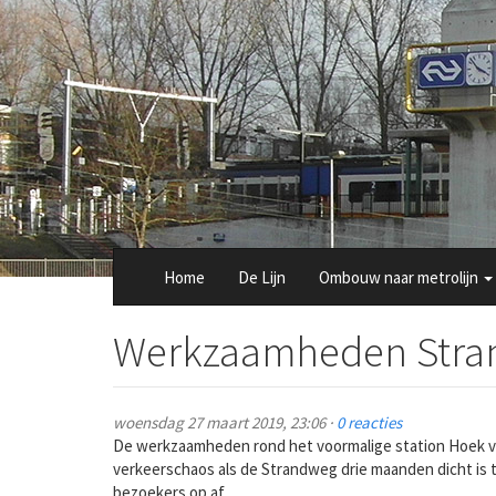
Overslaan
en
naar
de
inhoud
gaan
Home
De Lijn
Ombouw naar metrolijn
Werkzaamheden Strand
woensdag 27 maart 2019, 23:06 ·
0 reacties
De werkzaamheden rond het voormalige station Hoek v
verkeerschaos als de Strandweg drie maanden dicht is 
bezoekers op af.