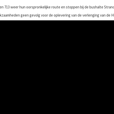
 en 713 weer hun oorspronkelijke route en stoppen bij de bushalte Stra
kzaamheden geen gevolg voor de oplevering van de verlenging van de Ho