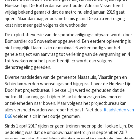
Hoekse Lijn. De Rotterdamse wethouder Adriaan Visser heeft
vrijdag bekend gemaakt dat de metro nu eind januari 2019 gaat
rijden. Maar dan mag er ook niets mis gaan. De extra vertraging
kost niet meer geld volgens de wethouder.
De exploitatieversie van de spoorbeveiligingssoftware wordt door
Bombardier op 5 november opgeleverd. Een eerdere oplevering is
niet mogelijk. Daarna zijn er minimaal 6 weken nodig voor het
gehele traject van aanvraag tot verlening van de vergunning en 4
tot 5 weken voor het proefbedrijf. Er wordt dan volgens
dienstregeling gereden.
Diverse raadsleden van de gemeente Maassluis, Vlaardingen en
Schiedam werden woensdagavond bijgepraat over de Hoekse Lijn.
Door het projectbureau Hoekse Lijn werd volgehouden dat de
metro dit jaar nog gaat rijden. Maar bij doorvragen kwamen er
onzekerheden naar boven. Maar volgens het projectbureau kan
alles versneld worden waardoor het past. Niet dus.
Raadsleden van
D66
voelden zich in het ootje genomen.
Sinds 1 april 2017 rijden er geen treinen meer op de Hoekse Lijn. De
bedoeling was dat de ombouw naar metrolijn in september 2017
gereed zou zijn. Al snel bleek die datum veel te voorbarig. Inmiddels