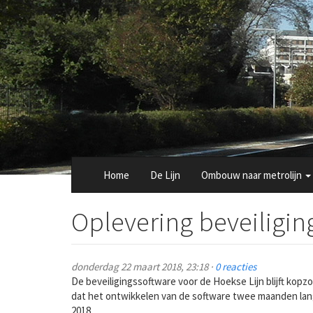
Overslaan
en
naar
de
inhoud
gaan
Home
De Lijn
Ombouw naar metrolijn
Oplevering beveiligi
donderdag 22 maart 2018, 23:18 ·
0 reacties
De beveiligingssoftware voor de Hoekse Lijn blijft kopz
dat het ontwikkelen van de software twee maanden lange
2018.