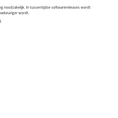
ing noodzakelijk. In tussentijdse softwarereleases wordt
auwkeuriger wordt.
.