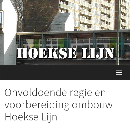
Overslaan
en
naar
de
inhoud
gaan
Navig
wisse
Onvoldoende regie en
voorbereiding ombouw
Hoekse Lijn