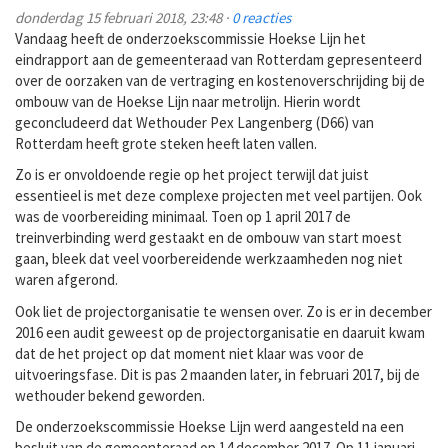
donderdag 15 februari 2018, 23:48 ·
0 reacties
Vandaag heeft de onderzoekscommissie Hoekse Lijn het
eindrapport aan de gemeenteraad van Rotterdam gepresenteerd
over de oorzaken van de vertraging en kostenoverschrijding bij de
ombouw van de Hoekse Lijn naar metrolijn. Hierin wordt
geconcludeerd dat Wethouder Pex Langenberg (D66) van
Rotterdam heeft grote steken heeft laten vallen.
Zo is er onvoldoende regie op het project terwijl dat juist
essentieel is met deze complexe projecten met veel partijen. Ook
was de voorbereiding minimaal. Toen op 1 april 2017 de
treinverbinding werd gestaakt en de ombouw van start moest
gaan, bleek dat veel voorbereidende werkzaamheden nog niet
waren afgerond.
Ook liet de projectorganisatie te wensen over. Zo is er in december
2016 een audit geweest op de projectorganisatie en daaruit kwam
dat de het project op dat moment niet klaar was voor de
uitvoeringsfase. Dit is pas 2 maanden later, in februari 2017, bij de
wethouder bekend geworden.
De onderzoekscommissie Hoekse Lijn werd aangesteld na een
besluit van de gemeenteraad op 14 december 2017. Op 11 januari