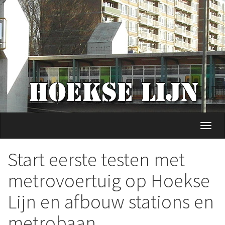
Overslaan
en
naar
de
inhoud
gaan
Navig
wisse
Start eerste testen met
metrovoertuig op Hoekse
Lijn en afbouw stations en
metrobaan